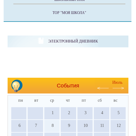
ТОР "МОЯ ШКОЛА"
ЭЛЕКТРОННЫЙ ДНЕВНИК
Июль
События
пн
вт
ср
чт
пт
сб
вс
1
2
3
4
5
6
7
8
9
10
11
12