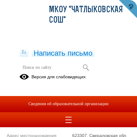
МКОУ "ЧАТЛЫКОВСКАЯ
СОШ"
Написать письмо
Полное наименование
Муниципальное казенное
Версия для слабовидящих
образовательной организации*
общеобразовательное
учреждение «Чатлыковская
средняя
общеобразовательная
Сведения об образовательной организации
школа»
Сокращенное наименование
МКОУ "Чатлыковская СОШ"
образовательной организации*
Адрес местонахождения
623307, Свердловская обл,