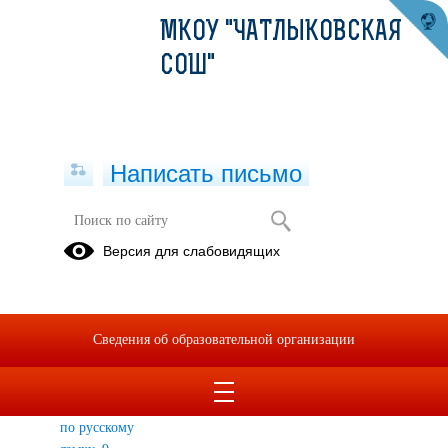
МКОУ "ЧАТЛЫКОВСКАЯ
СОШ"
Написать письмо
Государственная итоговая
Версия для слабовидящих
аттестация
ГИА, ЕГЭ
Выпускникам
Итоговое
прошлых
сочинение(изложе
Сведения об образовательной организации
лет
в 11 классе
Итоговое
собеседование
по русскому