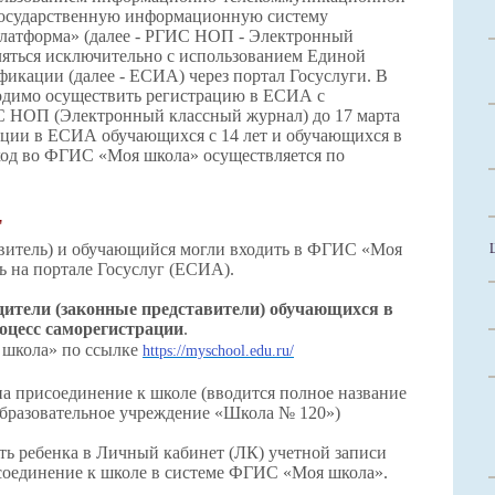
государственную информационную систему
платформа» (далее - РГИС НОП - Электронный
ляться исключительно с использованием Единой
икации (далее - ЕСИА) через портал Госуслуги. В
ходимо осуществить регистрацию в ЕСИА с
 НОП (Электронный классный журнал) до 17 марта
ации в ЕСИА обучающихся с 14 лет и обучающихся в
 Вход во ФГИС «Моя школа» осуществляется по
"
авитель) и обучающийся могли входить в ФГИС «Моя
ь на портале Госуслуг (ЕСИА).
дители (законные представители) обучающихся в
цесс саморегистрации
.
 школа» по ссылке
https://myschool.edu.ru/
на присоединение к школе (вводится полное название
разовательное учреждение «Школа № 120»)
ить ребенка в Личный кабинет (ЛК) учетной записи
исоединение к школе в системе ФГИС «Моя школа».