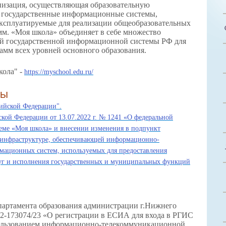
анизация, осуществляющая образовательную
ь государственные информационные системы,
эксплуатируемые для реализации общеобразовательных
м. «Моя школа» объединяет в себе множество
ной государственной информационной системы РФ для
амм всех уровней основного образования.
ола" -
https://myschool.edu.ru/
ТЫ
сийской Федерации".
кой Федерации от 13.07.2022 г. № 1241 «О федеральной
еме «Моя школа» и внесении изменения в подпункт
 инфраструктуре, обеспечивающей информационно-
мационных систем, используемых для предоставления
уг и исполнения государственных и муниципальных функций
артамента образования администрации г.Нижнего
02-173074/23 «О регистрации в ЕСИА для входа в РГИС
пользованием информационно-телекоммуникационной