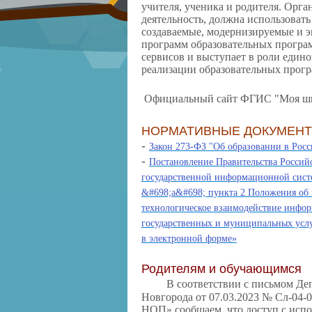
учителя, ученика и родителя. Орг
деятельность, должна использоват
создаваемые, модернизируемые и 
программ образовательных програм
сервисов и выступает в роли еди
реализации образовательных прогр
Официальный сайт ФГИС "Моя шк
НОРМАТИВНЫЕ ДОКУМЕН
-
Закон 273-ФЗ "Об образовании в Рос
-
Постановление Правительства Российс
государственной информационной сист
&#698;а&#698; пункта 2 Положения об
технологическое взаимодействие инфор
государственных и муниципальных усл
в электронной форме»
Родителям и обучающимся
В соответствии с письмом Деп
Новгорода от 07.03.2023 № Сл-04-
НОП» сообщаем, что доступ с ис