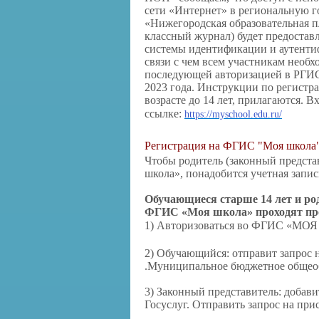
сети «Интернет» в региональную 
«Нижегородская образовательная 
классный журнал) будет предостав
системы идентификации и аутентиф
связи с чем всем участникам необ
последующей авторизацией в РГИС
2023 года. Инструкции по регистр
возрасте до 14 лет, прилагаются.
ссылке:
https://myschool.edu.ru/
Регистрация на ФГИС "Моя школа
Чтобы родитель (законный предст
школа», понадобится учетная запис
Обучающиеся старше 14 лет и ро
ФГИС «Моя школа» проходят про
1) Авторизоваться во ФГИС «МОЯ
2) Обучающийся: отправит запрос 
.Муниципальное бюджетное общеоб
3) Законный представитель: добав
Госуслуг. Отправить запрос на пр