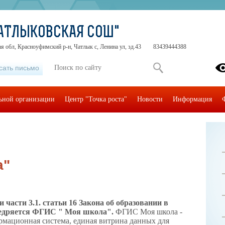
АТЛЫКОВСКАЯ СОШ"
я обл, Красноуфимский р-н, Чатлык с, Ленина ул, зд.43
83439444388
сать письмо
льной организации
Центр "Точка роста"
Новости
Информация
а"
и части 3.1. статьи 16 Закона об образовании в
недряется ФГИС " Моя школа".
ФГИС Моя школа -
рмационная система, единая витрина данных для